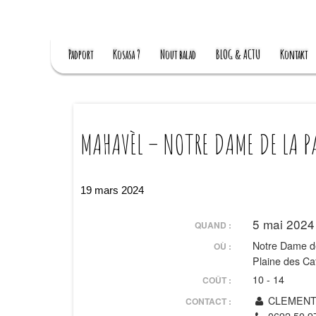
Padport
Kosasa ?
Nout balad
BLOG & ACTU
Kontakt
MAHAVÈL – NOTRE DAME DE LA P
19 mars 2024
5 mai 202
QUAND :
Notre Dame de
OÙ :
Plaine des Ca
10 - 14
COÛT :
CLEMENT 
CONTACT :
0692 50 9