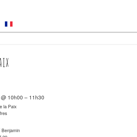
AIX
4 @ 10h00 – 11h30
 la Paix
fres
Benjamin
7 29