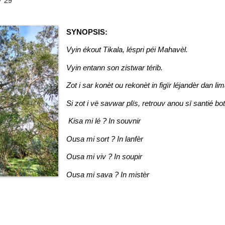
SYNOPSIS:
Vyin ékout Tikala, léspri péi Mahavèl.
Vyin entann son zistwar térib.
Zot i sar konèt ou rekonèt in figïr léjandèr dan li
Si zot i vë savwar plïs, retrouv anou sï santié b
Kisa mi lé ? In souvnir
Ousa mi sort ? In lanfèr
Ousa mi viv ? In soupir
Ousa mi sava ? In mistèr