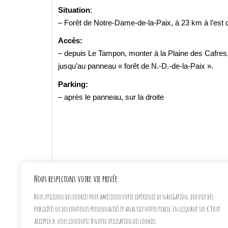
Situation
:
– Forêt de Notre-Dame-de-la-Paix, à 23 km à l’est 
Accès:
– depuis Le Tampon, monter à la Plaine des Cafres. 
jusqu’au panneau « forêt de N.-D.-de-la-Paix ».
Parking:
– après le panneau, sur la droite
Nous respectons votre vie privée.
Nous utilisons des cookies pour améliorer votre expérience de navigation, diffuser des
Billetterie Weezevent
publicités ou des contenus personnalisés et analyser notre trafic. En cliquant sur « Tout
accepter », vous consentez à notre utilisation des cookies.