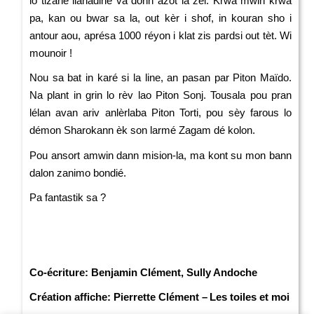
lo tizane lianadine va donn azot la zèl. Krwa mwin krwa
pa, kan ou bwar sa la, out kèr i shof, in kouran sho i
antour aou, aprésa 1000 réyon i klat zis pardsi out tèt. Wi
mounoir !
Nou sa bat in karé si la line, an pasan par Piton Maïdo.
Na plant in grin lo rèv lao Piton Sonj. Tousala pou pran
lélan avan ariv anlèrlaba Piton Torti, pou sèy farous lo
démon Sharokann èk son larmé Zagam dé kolon.
Pou ansort amwin dann mision-la, ma kont su mon bann
dalon zanimo bondié.
Pa fantastik sa ?
Co-écriture: Benjamin Clément, Sully Andoche
Création affiche: Pierrette Clément –
Les toiles et moi