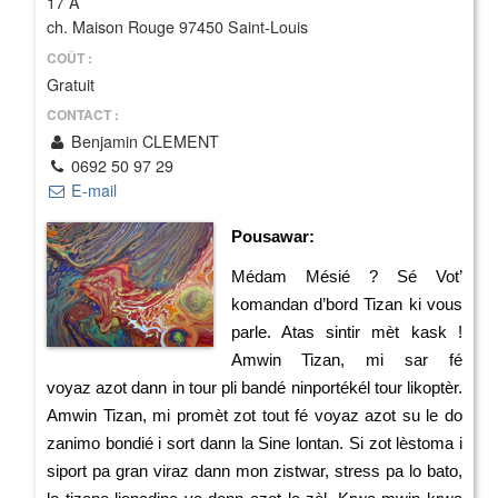
17 A
ch. Maison Rouge 97450 Saint-Louis
COÛT :
Gratuit
CONTACT :
Benjamin CLEMENT
0692 50 97 29
E-mail
Pousawar:
Médam Mésié ? Sé Vot’
komandan d’bord Tizan ki vous
parle. Atas sintir mèt kask !
Amwin Tizan, mi sar fé
voyaz azot dann in tour pli bandé ninportékél tour likoptèr.
Amwin Tizan, mi promèt zot tout fé voyaz azot su le do
zanimo bondié i sort dann la Sine lontan. Si zot lèstoma i
siport pa gran viraz dann mon zistwar, stress pa lo bato,