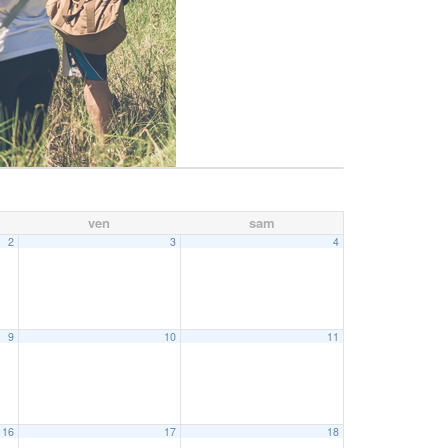
ven
sam
2
3
4
9
10
11
16
17
18