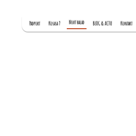
Nout balad
Padport
Kosasa ?
BLOG & ACTU
Kontakt