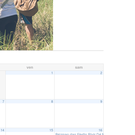
ven
sam
1
2
7
8
9
14
15
16
Bézman dan Fèstin Rivir Dé Marswin – Ilet Bet