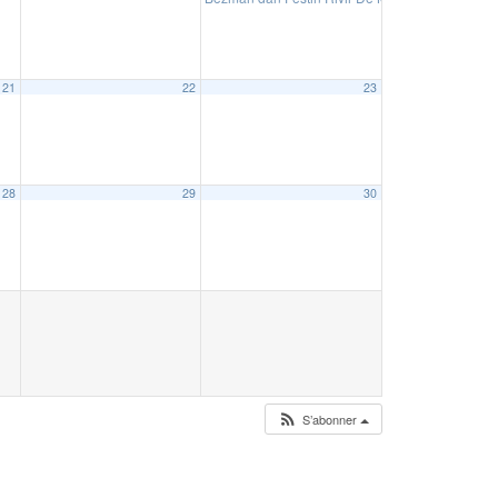
21
22
23
28
29
30
S’abonner