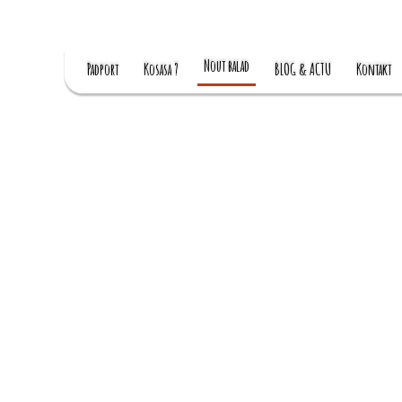
Nout balad
Padport
Kosasa ?
BLOG & ACTU
Kontakt