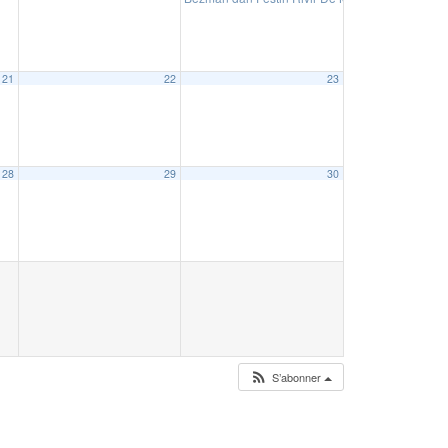
21
22
23
28
29
30
S’abonner