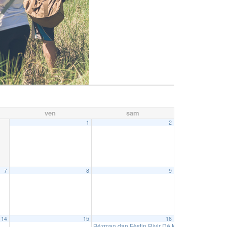
ven
sam
1
2
7
8
9
14
15
16
Bézman dan Fèstin Rivir Dé Marswin – Ilet Bet