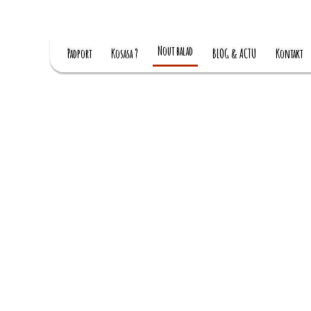
Nout balad
Padport
Kosasa ?
BLOG & ACTU
Kontakt