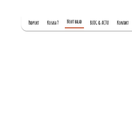
Nout balad
Padport
Kosasa ?
BLOG & ACTU
Kontakt