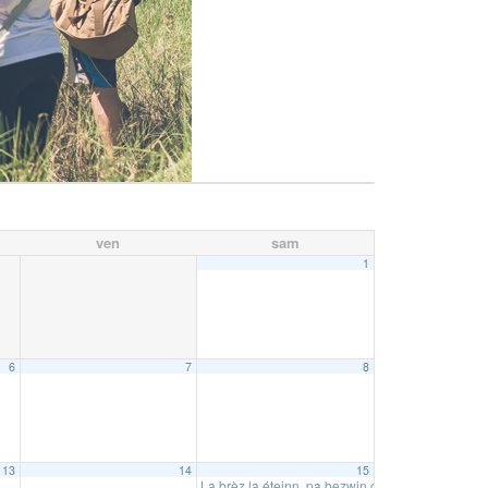
ven
sam
1
6
7
8
13
14
15
La brèz la éteinn, pa bezwin gran soz pou ralim 