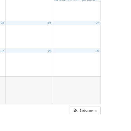
20
21
22
27
28
29
S’abonner