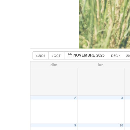
NOVEMBRE 2025
2024
OCT
DÉC
2
dim
lun
2
3
9
10